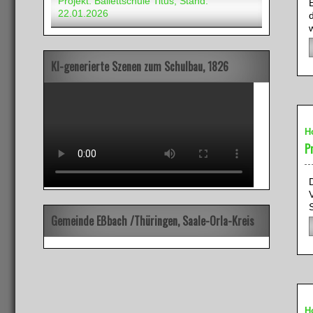
Projekt: Ballettschule Titus, Stand:
E
22.01.2026
KI-generierte Szenen zum Schulbau, 1826
H
P
Gemeinde Eßbach /Thüringen, Saale-Orla-Kreis
H