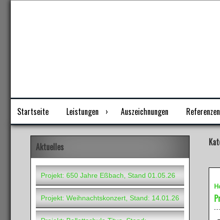
Skip
Wir machen Ihren Film!
to
content
Startseite
Leistungen
Auszeichnungen
Referenzen
Kat
Aktuelles
Projekt: 650 Jahre Eßbach, Stand 01.05.26
H
P
Projekt: Weihnachtskonzert, Stand: 14.01.26