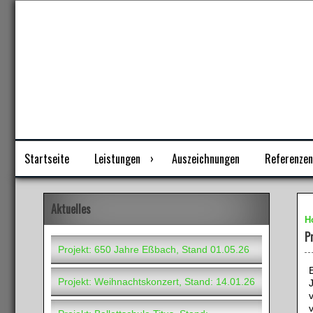
Skip
Wir machen Ihren Film!
to
content
Startseite
Leistungen
Auszeichnungen
Referenzen
Aktuelles
H
P
Projekt: 650 Jahre Eßbach, Stand 01.05.26
E
Projekt: Weihnachtskonzert, Stand: 14.01.26
v