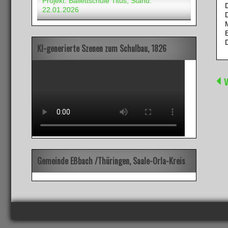
Projekt: Ballettschule Titus, Stand:
D
22.01.2026
D
E
D
KI-generierte Szenen zum Schulbau, 1826
v
Gemeinde Eßbach /Thüringen, Saale-Orla-Kreis